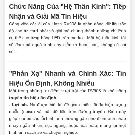
Chức Năng Của "Hệ Thần Kinh": Tiếp
Nhận và Giải Mã Tín Hiệu
Công việc cốt lõi của Linsn RV908 là nhận dòng dữ liệu tốc
độ cao từ card phát và giải mã chúng thành những chỉ lệnh
cụ thể cho từng bóng LED trên module. Một hệ thần kinh tốt
sẽ đảm bảo quá trình này diễn ra hoàn hảo, không có sai
sót.
"Phản Xạ" Nhanh và Chính Xác: Tín
Hiệu Ổn Định, Không Nhiễu
Một trong những ưu điểm vượt trội của RV908 là khả năng
truyền tín hiệu ổn định
.
- Lợi ích:
Nó được thiết kế để giảm thiểu tối đa hiện tượng
nhiễu (noise) và mất dữ liệu trên đường truyền. Điều này
giúp loại bỏ các lỗi hình ảnh thường gặp như điểm ảnh nhấp
nháy ngẫu nhiên, sọc ngang, hoặc mất màu, mang lại một
hình ảnh sạch sẽ và chuyên nghiệp.