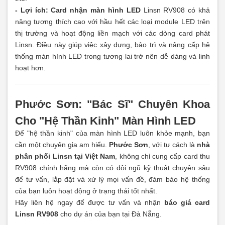
- Lợi ích:
Card nhận màn hình LED
Linsn RV908 có khả
năng tương thích cao với hầu hết các loại module LED trên
thị trường và hoạt động liền mạch với các dòng card phát
Linsn. Điều này giúp việc xây dựng, bảo trì và nâng cấp hệ
thống màn hình LED trong tương lai trở nên dễ dàng và linh
hoạt hơn.
Phước Sơn: "Bác Sĩ" Chuyên Khoa
Cho "Hệ Thần Kinh" Màn Hình LED
Để "hệ thần kinh" của màn hình LED luôn khỏe mạnh, bạn
cần một chuyên gia am hiểu.
Phước Sơn
, với tư cách là
nhà
phân phối Linsn tại Việt Nam
, không chỉ cung cấp card thu
RV908 chính hãng mà còn có đội ngũ kỹ thuật chuyên sâu
để tư vấn, lắp đặt và xử lý mọi vấn đề, đảm bảo hệ thống
của bạn luôn hoạt động ở trạng thái tốt nhất.
Hãy liên hệ ngay để được tư vấn và nhận
báo giá card
Linsn RV908
cho dự án của bạn tại Đà Nẵng.