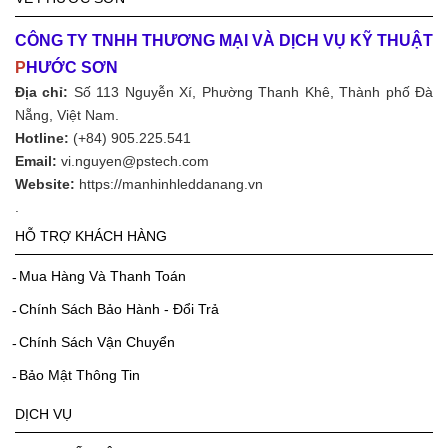
CÔNG TY TNHH THƯƠNG MẠI VÀ DỊCH VỤ KỸ THUẬT
P
HƯỚC SƠN
Địa chỉ:
Số 113 Nguyễn Xí, Phường Thanh Khê, Thành phố Đà
Nẵng, Việt Nam.
Hotline:
(+84) 905.225.541
Email:
vi.nguyen@pstech.com
Website:
https://manhinhleddanang.vn
.
HỖ TRỢ KHÁCH HÀNG
Mua Hàng Và Thanh Toán
Chính Sách Bảo Hành - Đổi Trả
Chính Sách Vận Chuyển
Bảo Mật Thông Tin
DỊCH VỤ