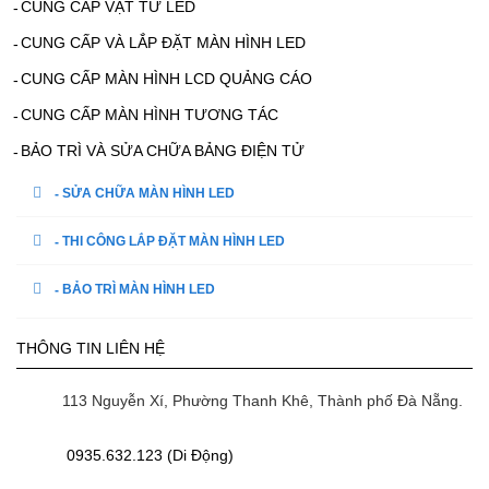
CUNG CẤP VẬT TƯ LED
CUNG CẤP VÀ LẮP ĐẶT MÀN HÌNH LED
CUNG CẤP MÀN HÌNH LCD QUẢNG CÁO
CUNG CẤP MÀN HÌNH TƯƠNG TÁC
BẢO TRÌ VÀ SỬA CHỮA BẢNG ĐIỆN TỬ
SỬA CHỮA MÀN HÌNH LED
THI CÔNG LẮP ĐẶT MÀN HÌNH LED
BẢO TRÌ MÀN HÌNH LED
THÔNG TIN LIÊN HỆ
113 Nguyễn Xí, Phường Thanh Khê, Thành phố Đà Nẵng.
0935.632.123 (Di Động)