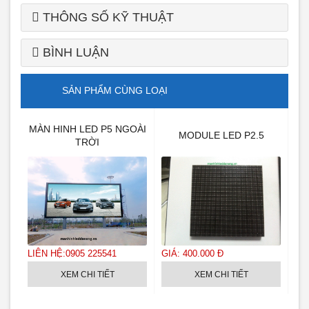
THÔNG SỐ KỸ THUẬT
BÌNH LUẬN
SẢN PHẨM CÙNG LOẠI
MÀN HINH LED P5 NGOÀI
MÀN
MODULE LED P2.5
TRỜI
ỜI
LIÊN HỆ:0905 225541
GIÁ: 400.000 Đ
GIÁ
XEM CHI TIẾT
XEM CHI TIẾT