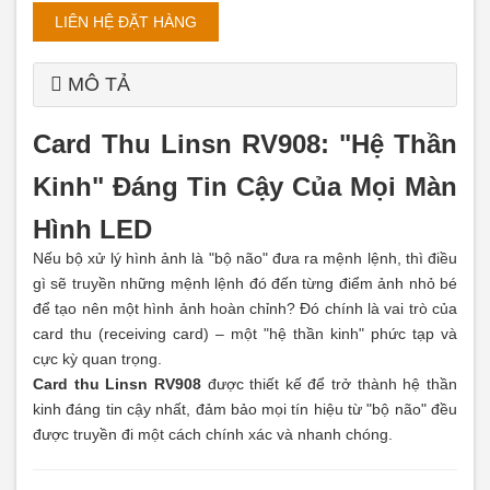
LIÊN HỆ ĐẶT HÀNG
MÔ TẢ
Card Thu Linsn RV908: "Hệ Thần
Kinh" Đáng Tin Cậy Của Mọi Màn
Hình LED
Nếu bộ xử lý hình ảnh là "bộ não" đưa ra mệnh lệnh, thì điều
gì sẽ truyền những mệnh lệnh đó đến từng điểm ảnh nhỏ bé
để tạo nên một hình ảnh hoàn chỉnh? Đó chính là vai trò của
card thu (receiving card) – một "hệ thần kinh" phức tạp và
cực kỳ quan trọng.
Card thu Linsn RV908
được thiết kế để trở thành hệ thần
kinh đáng tin cậy nhất, đảm bảo mọi tín hiệu từ "bộ não" đều
được truyền đi một cách chính xác và nhanh chóng.