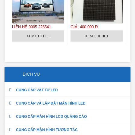
LIÊN HỆ:0905 225541
GIÁ: 400.000 Đ
GIÁ
XEM CHI TIẾT
XEM CHI TIẾT
DỊCH VỤ
CUNG CẤP VẬT TƯ LED
CUNG CẤP VÀ LẮP ĐẶT MÀN HÌNH LED
CUNG CẤP MÀN HÌNH LCD QUẢNG CÁO
CUNG CẤP MÀN HÌNH TƯƠNG TÁC