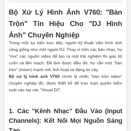
Bộ Xử Lý Hình Ảnh V760: "Bàn
Trộn" Tín Hiệu Cho "DJ Hình
Ảnh" Chuyên Nghiệp
Trong một sự kiện trực tiếp, người kỹ thuật viên hình ảnh
cũng giống như một người DJ. Thay vì trộn các bản nhạc, họ
"mix" các nguồn video để tạo ra một trải nghiệm thị giác lôi
cuốn và liền mạch. Để làm được điều đó, họ cần một "bàn
trộn" (mixer) mạnh mẽ, linh hoạt và đáng tin cậy.
Bộ xử lý hình ảnh V760
chính là chiếc "bàn trộn video"
chuyên nghiệp đó, được thiết kế để trao toàn quyền kiểm
soát vào tay các "Visual DJ".
1. Các "Kênh Nhạc" Đầu Vào (Input
Channels): Kết Nối Mọi Nguồn Sáng
Tạo