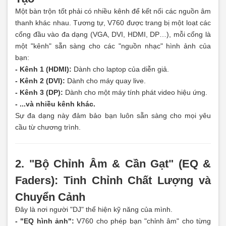
Một bàn trộn tốt phải có nhiều kênh để kết nối các nguồn âm
thanh khác nhau. Tương tự, V760 được trang bị một loạt các
cổng đầu vào đa dạng (VGA, DVI, HDMI, DP…), mỗi cổng là
một "kênh" sẵn sàng cho các "nguồn nhạc" hình ảnh của
bạn:
- Kênh 1 (HDMI):
Dành cho laptop của diễn giả.
- Kênh 2 (DVI):
Dành cho máy quay live.
- Kênh 3 (DP):
Dành cho một máy tính phát video hiệu ứng.
- ...và nhiều kênh khác.
Sự đa dạng này đảm bảo bạn luôn sẵn sàng cho mọi yêu
cầu từ chương trình.
2. "Bộ Chỉnh Âm & Cần Gạt" (EQ &
Faders): Tinh Chỉnh Chất Lượng và
Chuyển Cảnh
Đây là nơi người "DJ" thể hiện kỹ năng của mình.
- "EQ hình ảnh":
V760 cho phép bạn "chỉnh âm" cho từng