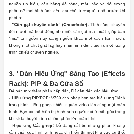
nguồn tín hiệu, cân bằng độ sáng, màu sắc và độ tương
phản để mọi hình ảnh đều đạt chất lượng tốt nhất trước khi
phát ra.
- "Cần gạt chuyển cảnh" (Crossfader):
Tính năng chuyển
đổi mượt mà hoạt động như một cần gạt ma thuật, giúp bạn
"mix" từ nguồn này sang nguồn khác một cách liền mạch,
không một chút giật lag hay màn hình đen, tạo ra một luồng
trình chiếu chuyên nghiệp.
3. "Dàn Hiệu Ứng" Sáng Tạo (Effects
Rack): PIP & Đa Cửa Sổ
Để bản mix thêm phần hấp dẫn, DJ cần đến các hiệu ứng.
- Hiệu ứng PIP/POP:
V760 cho phép bạn tạo hiệu ứng "hình
trong hình", lồng ghép nhiều nguồn video lên cùng một màn
hình. Bạn có thể hiển thị hình ảnh người nói ở một góc trong
khi slide thuyết trình chiếm phần lớn màn hình.
- Hiệu ứng Cắt ghép:
Dễ dàng cắt bỏ những phần không
cần thiết của hình ảnh hoặc chỉ hiển thị một khu vực cụ thể,