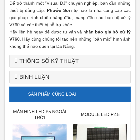
Để trở thành một "Visual DJ" chuyên nghiệp, bạn cần những
thiết bị đẳng cấp.
Phước Sơn
tự hào là nhà cung cấp các
giải pháp trình chiếu hàng đầu, mang đến cho bạn bộ xử lý
V760 và các thiết bị hỗ trợ khác.
Hãy liên hệ ngay để được tư vấn và nhận
báo giá bộ xử lý
V760
. Hãy cùng chúng tôi tạo nên những "bản mix" hình ảnh
không thể nào quên tại Đà Nẵng.
THÔNG SỐ KỸ THUẬT
BÌNH LUẬN
SẢN PHẨM CÙNG LOẠI
MÀN HINH LED P5 NGOÀI
MÀN
MODULE LED P2.5
TRỜI
ỜI