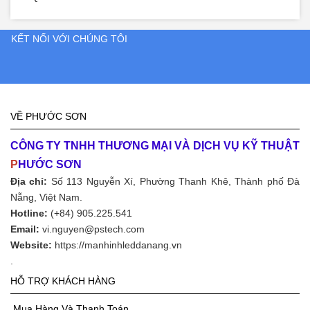
KẾT NỐI VỚI CHÚNG TÔI
VỀ PHƯỚC SƠN
CÔNG TY TNHH THƯƠNG MẠI VÀ DỊCH VỤ KỸ THUẬT
P
HƯỚC SƠN
Địa chỉ:
Số 113 Nguyễn Xí, Phường Thanh Khê, Thành phố Đà
Nẵng, Việt Nam.
Hotline:
(+84) 905.225.541
Email:
vi.nguyen@pstech.com
Website:
https://manhinhleddanang.vn
.
HỖ TRỢ KHÁCH HÀNG
Mua Hàng Và Thanh Toán