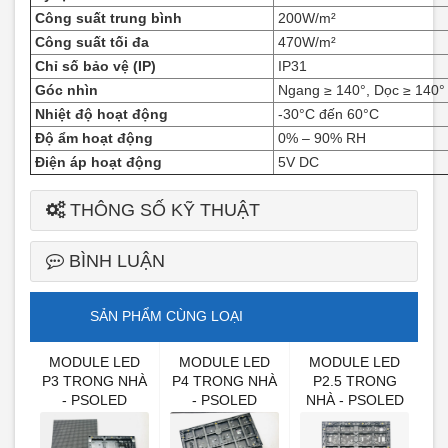
Công suất trung bình
200W/m²
Công suất tối đa
470W/m²
Chỉ số bảo vệ (IP)
IP31
Góc nhìn
Ngang ≥ 140°, Dọc ≥ 140°
Nhiệt độ hoạt động
-30°C đến 60°C
Độ ẩm hoạt động
0% – 90% RH
Điện áp hoạt động
5V DC
THÔNG SỐ KỸ THUẬT
BÌNH LUẬN
SẢN PHẨM CÙNG LOẠI
ED
MODULE LED
MODULE LED
MODULE LED
I
P3 TRONG NHÀ
P4 TRONG NHÀ
P2.5 TRONG
- PSOLED
- PSOLED
NHÀ - PSOLED
N