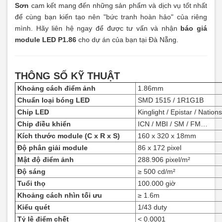
Sơn
cam kết mang đến những sản phẩm và dịch vụ tốt nhất
để cùng bạn kiến tạo nên "bức tranh hoàn hảo" của riêng
mình. Hãy liên hệ ngay để được tư vấn và nhận
báo giá
module LED P1.86
cho dự án của bạn tại Đà Nẵng.
THÔNG SỐ KỸ THUẬT
Khoảng cách điểm ảnh
1.86mm
Chuẩn loại bóng LED
SMD 1515 / 1R1G1B
Chip LED
Kinglight / Epistar / Nation
Chip điều khiển
ICN / MBI / SM / FM…
Kích thước module (C x R x S)
160 x 320 x 18mm
Độ phân giải module
86 x 172 pixel
Mật độ điểm ảnh
288.906 pixel/m²
Độ sáng
≥ 500 cd/m²
Tuổi thọ
100.000 giờ
Khoảng cách nhìn tối ưu
≥ 1.6m
Kiểu quét
1/43 duty
Tỷ lệ điểm chết
< 0.0001