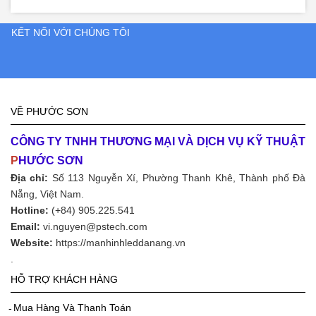
KẾT NỐI VỚI CHÚNG TÔI
VỀ PHƯỚC SƠN
CÔNG TY TNHH THƯƠNG MẠI VÀ DỊCH VỤ KỸ THUẬT
P
HƯỚC SƠN
Địa chỉ:
Số 113 Nguyễn Xí, Phường Thanh Khê, Thành phố Đà
Nẵng, Việt Nam.
Hotline:
(+84) 905.225.541
Email:
vi.nguyen@pstech.com
Website:
https://manhinhleddanang.vn
.
HỖ TRỢ KHÁCH HÀNG
Mua Hàng Và Thanh Toán