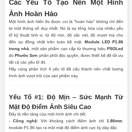
Các Yếu Tố Tạo Nên Một Hình
Ảnh Hoàn Hảo
Một hình ảnh hiển thị được coi là "hoàn hảo" không chỉ đến
từ một thông số duy nhất. Nó là sự tổng hòa của nhiều yếu
tố kỹ thuật tinh vi, từ độ mịn, độ sắc nét, độ mượt mà cho
đến sự đồng nhất trên toàn bề mặt.
Module LED P1.86
trong nhà
, một sản phẩm cao cấp từ thương hiệu
PSOLed
do
Phước Sơn
phân phối độc quyền, được thiết kế để tối ưu
tất cả các yếu tố đó.
Hãy cùng phân tích 4 yếu tố đã cấu thành nên chất lượng
hình ảnh vượt trội của sản phẩm này.
Yếu Tố #1: Độ Mịn – Sức Mạnh Từ
Mật Độ Điểm Ảnh Siêu Cao
Đây là nền tảng của một hình ảnh chi tiết.
- Công nghệ:
Với khoảng cách điểm ảnh chỉ
1.86mm
,
module P1.86 tạo ra một mật độ điểm ảnh cực kỳ dày đặc.