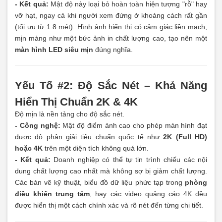
- Kết quả:
Mật độ này loại bỏ hoàn toàn hiện tượng "rỗ" hay
vỡ hạt, ngay cả khi người xem đứng ở khoảng cách rất gần
(tối ưu từ 1.8 mét). Hình ảnh hiển thị có cảm giác liền mạch,
mịn màng như một bức ảnh in chất lượng cao, tạo nên một
màn hình LED siêu mịn
đúng nghĩa.
Yếu Tố #2: Độ Sắc Nét – Khả Năng
Hiển Thị Chuẩn 2K & 4K
Độ mịn là nền tảng cho độ sắc nét.
- Công nghệ:
Mật độ điểm ảnh cao cho phép màn hình đạt
được độ phân giải tiêu chuẩn quốc tế như
2K (Full HD)
hoặc 4K
trên một diện tích không quá lớn.
- Kết quả:
Doanh nghiệp có thể tự tin trình chiếu các nội
dung chất lượng cao nhất mà không sợ bị giảm chất lượng.
Các bản vẽ kỹ thuật, biểu đồ dữ liệu phức tạp trong
phòng
điều khiển trung tâm
, hay các video quảng cáo 4K đều
được hiển thị một cách chính xác và rõ nét đến từng chi tiết.