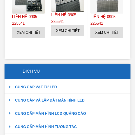
LI
LIÊN HỆ:0905
LIÊN HỆ:0905
LIÊN HỆ:0905
22
225541
T
225541
225541
XEM CHI TIẾT
XEM CHI TIẾT
XEM CHI TIẾT
DỊCH VỤ
CUNG CẤP VẬT TƯ LED
CUNG CẤP VÀ LẮP ĐẶT MÀN HÌNH LED
CUNG CẤP MÀN HÌNH LCD QUẢNG CÁO
CUNG CẤP MÀN HÌNH TƯƠNG TÁC