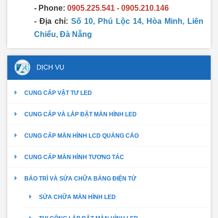
- Phone:
0905.225.541 - 0905.210.146
- Địa chỉ:
Số 10, Phú Lộc 14, Hòa Minh, Liên
Chiểu, Đà Nẵng
DỊCH VỤ
CUNG CẤP VẬT TƯ LED
CUNG CẤP VÀ LẮP ĐẶT MÀN HÌNH LED
CUNG CẤP MÀN HÌNH LCD QUẢNG CÁO
CUNG CẤP MÀN HÌNH TƯƠNG TÁC
BẢO TRÌ VÀ SỬA CHỮA BẢNG ĐIỆN TỬ
SỬA CHỮA MÀN HÌNH LED