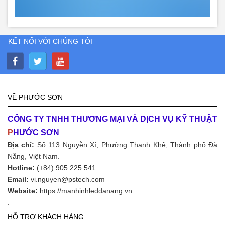
KẾT NỐI VỚI CHÚNG TÔI
VỀ PHƯỚC SƠN
CÔNG TY TNHH THƯƠNG MẠI VÀ DỊCH VỤ KỸ THUẬT
P
HƯỚC SƠN
Địa chỉ:
Số 113 Nguyễn Xí, Phường Thanh Khê, Thành phố Đà
Nẵng, Việt Nam.
Hotline:
(+84) 905.225.541
Email:
vi.nguyen@pstech.com
Website:
https://manhinhleddanang.vn
.
HỖ TRỢ KHÁCH HÀNG