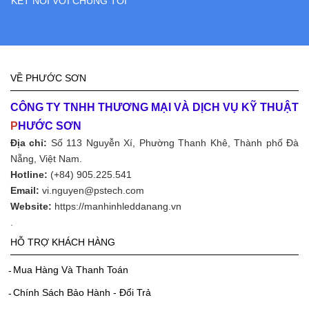
KẾT NỐI VỚI CHÚNG TÔI
VỀ PHƯỚC SƠN
CÔNG TY TNHH THƯƠNG MẠI VÀ DỊCH VỤ KỸ THUẬT
P
HƯỚC SƠN
Địa chỉ:
Số 113 Nguyễn Xí, Phường Thanh Khê, Thành phố Đà
Nẵng, Việt Nam.
Hotline:
(+84) 905.225.541
Email:
vi.nguyen@pstech.com
Website:
https://manhinhleddanang.vn
.
HỖ TRỢ KHÁCH HÀNG
Mua Hàng Và Thanh Toán
Chính Sách Bảo Hành - Đổi Trả