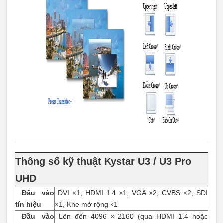
Thông số kỹ thuật Kystar U3 / U3 Pro
UHD
Đầu vào
DVI ×1, HDMI 1.4 ×1, VGA ×2, CVBS ×2, SDI
tín hiệu
×1, Khe mở rộng ×1
Đầu vào
Lên đến 4096 × 2160 (qua HDMI 1.4 hoặc