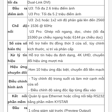
tối đa
Dual-Link DVI)
Đầu ra
U3: Tối đa 2.6 triệu điểm ảnh
điểm ảnh
U3 Pro: Tối đa 5.2 triệu điểm ảnh
U3: 2x1 hoặc 1x2 với độ phân giải lên đến 2560
Chế độ
× 1536 @ 60Hz
nối
U3 Pro: Ghép nối ngang, dọc, chéo (tối đa
15360 px chiều ngang hoặc 6144 px chiều dọc)
Số cửa sổ
Hỗ trợ hiển thị đồng thời 3 cửa sổ, tùy chỉnh
hiển thị
kích thước, vị trí và phân cấp
Xử lý tín
Hỗ trợ tín hiệu đa định dạng, 4K UHD, chuyển
hiệu
đổi hiệu ứng mượt mà
Hiệu ứng
Hơn 10 hiệu ứng đặc biệt, chuyển đổi liền mạch
chuyển đổi
- Tùy chỉnh độ trong suốt và làm mờ cạnh mỗi
Điều chỉnh
cửa sổ
hình ảnh
- Điều chỉnh độ sáng độc lập từng đầu vào
Kết nối
Quản lý qua Ethernet hoặc cổng nối tiếp RS232
phần mềm
bằng phần mềm KYSTAR
Đầu ra
1 cổng giám sát trước (Preview Output)