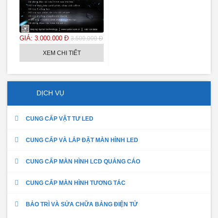
GIÁ: 3.000.000 Đ
3.500.000 Đ
XEM CHI TIẾT
DỊCH VỤ
CUNG CẤP VẬT TƯ LED
CUNG CẤP VÀ LẮP ĐẶT MÀN HÌNH LED
CUNG CẤP MÀN HÌNH LCD QUẢNG CÁO
CUNG CẤP MÀN HÌNH TƯƠNG TÁC
BẢO TRÌ VÀ SỬA CHỮA BẢNG ĐIỆN TỬ