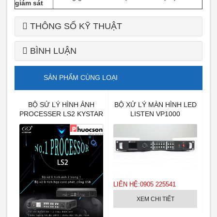
giám sát
THÔNG SỐ KỸ THUẬT
BÌNH LUẬN
SẢN PHẨM CÙNG LOẠI
BỘ SỬ LÝ HÌNH ẢNH
BỘ XỬ LÝ MÀN HÌNH LED
PROCESSER LS2 KYSTAR
LISTEN VP1000
LIÊN HỆ:0905 225541
LI
XEM CHI TIẾT