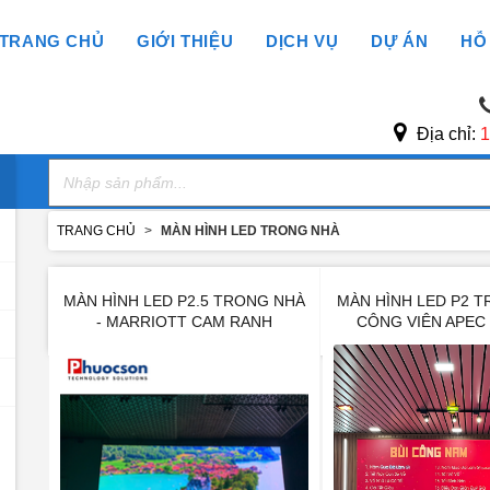
TRANG CHỦ
GIỚI THIỆU
DỊCH VỤ
DỰ ÁN
HỖ
Địa chỉ:
1
TRANG CHỦ
MÀN HÌNH LED TRONG NHÀ
MÀN HÌNH LED P2.5 TRONG NHÀ
MÀN HÌNH LED P2 T
SỬA CHỮA MÀN HÌNH LE
- MARRIOTT CAM RANH
CÔNG VIÊN APEC
THI CÔNG LẮP ĐẶT MÀN H
BẢO TRÌ MÀN HÌNH LED