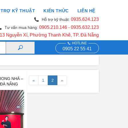
 TRỢ KỸ THUẬT
KIẾN THỨC
LIÊN HỆ
0935.624.123
Hỗ trợ kỹ thuật:
0905.210.146
- 0935.632.123
Tư vấn mua hàng:
13 Nguyễn Xí, Phường Thanh Khê, TP. Đà Nẵng
HOTLINE
0905 22 55 41
RONG NHÀ –
D
«
1
2
»
 ĐÀ NẴNG
ÌNH LED