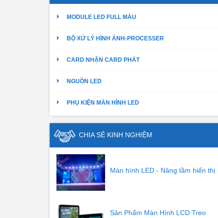
MODULE LED FULL MÀU
BỘ XỬ LÝ HÌNH ẢNH-PROCESSER
CARD NHẬN CARD PHÁT
NGUỒN LED
PHỤ KIỆN MÀN HÌNH LED
CHIA SẺ KINH NGHIỆM
Màn hình LED - Nâng tầm hiển thị
Sản Phẩm Màn Hình LCD Treo