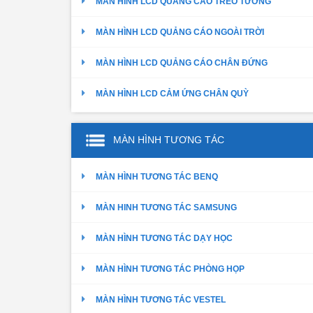
MÀN HÌNH LCD QUẢNG CÁO TREO TƯỜNG
MÀN HÌNH LCD QUẢNG CÁO NGOÀI TRỜI
MÀN HÌNH LCD QUẢNG CÁO CHÂN ĐỨNG
MÀN HÌNH LCD CẢM ỨNG CHÂN QUỲ
MÀN HÌNH TƯƠNG TÁC
MÀN HÌNH TƯƠNG TÁC BENQ
MÀN HINH TƯƠNG TÁC SAMSUNG
MÀN HÌNH TƯƠNG TÁC DẠY HỌC
MÀN HÌNH TƯƠNG TÁC PHÒNG HỌP
MÀN HÌNH TƯƠNG TÁC VESTEL