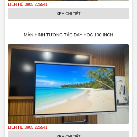
LIÊN HỆ:0905 225541
XEM CHI TIẾT
MÀN HÌNH TƯƠNG TÁC DẠY HỌC 100 INCH
LIÊN HỆ:0905 225541
XEM CHI TIẾT