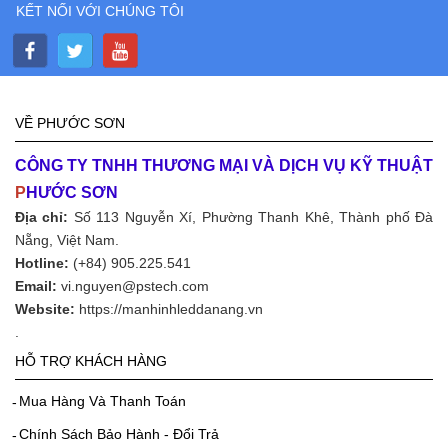
KẾT NỐI VỚI CHÚNG TÔI
VỀ PHƯỚC SƠN
CÔNG TY TNHH THƯƠNG MẠI VÀ DỊCH VỤ KỸ THUẬT
P
HƯỚC SƠN
Địa chỉ:
Số 113 Nguyễn Xí, Phường Thanh Khê, Thành phố Đà
Nẵng, Việt Nam.
Hotline:
(+84) 905.225.541
Email:
vi.nguyen@pstech.com
Website:
https://manhinhleddanang.vn
.
HỖ TRỢ KHÁCH HÀNG
Mua Hàng Và Thanh Toán
Chính Sách Bảo Hành - Đổi Trả