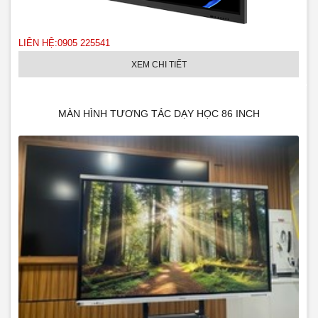
LIÊN HỆ:0905 225541
XEM CHI TIẾT
MÀN HÌNH TƯƠNG TÁC DẠY HỌC 86 INCH